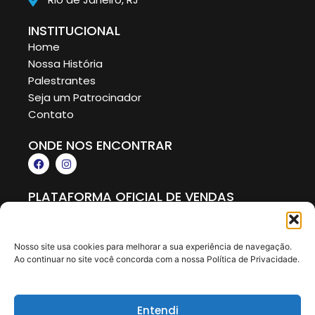
INSTITUCIONAL
Home
Nossa História
Palestrantes
Seja um Patrocinador
Contato
ONDE NOS ENCONTRAR
F
I
a
n
c
s
e
t
PLATAFORMA OFICIAL DE VENDAS
b
a
o
g
o
r
k
a
m
Nosso site usa cookies para melhorar a sua experiência de navegação.
Ao continuar no site você concorda com a nossa Política de Privacidade.
© Copyright 2025 Todos os direitos reservados.
Feito com
por Agência TECCLIK
Entendi