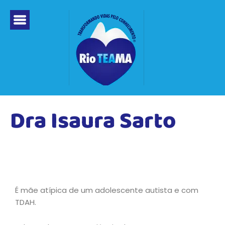
Ir
para
o
conteúdo
Dra Isaura Sarto
É mãe atípica de um adolescente autista e com
TDAH.