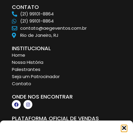
CONTATO
(21) 99101-8864
(21) 99101-8864
contato@aegeventos.com.br
Rio de Janeiro, RJ
INSTITUCIONAL
Home
Nossa História
Palestrantes
Seja um Patrocinador
Contato
ONDE NOS ENCONTRAR
F
I
a
n
c
s
e
t
PLATAFORMA OFICIAL DE VENDAS
b
a
o
g
o
r