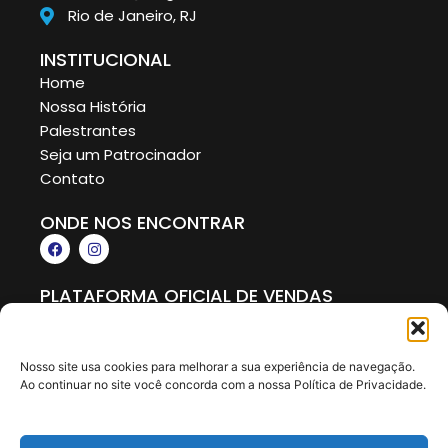
Rio de Janeiro, RJ
INSTITUCIONAL
Home
Nossa História
Palestrantes
Seja um Patrocinador
Contato
ONDE NOS ENCONTRAR
F
I
a
n
c
s
e
t
PLATAFORMA OFICIAL DE VENDAS
b
a
o
g
o
r
k
a
m
Nosso site usa cookies para melhorar a sua experiência de navegação.
Ao continuar no site você concorda com a nossa Política de Privacidade.
© Copyright 2025 Todos os direitos reservados.
Feito com
por Agência TECCLIK