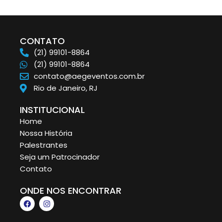
CONTATO
(21) 99101-8864
(21) 99101-8864
contato@aegeventos.com.br
Rio de Janeiro, RJ
INSTITUCIONAL
Home
Nossa História
Palestrantes
Seja um Patrocinador
Contato
ONDE NOS ENCONTRAR
F
I
a
n
c
s
e
t